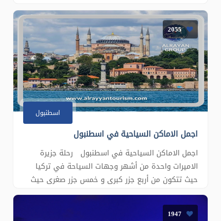
ومشاهدة اسطنبول بالكامل حيث الاطلالة الساحرة ثم
الصعود الى قمة التلة حيث تكون اسطنبول امامك
2055
بشكل بانورامي رائع وزيارة اكبر مسجد في تركيا ثم
الت�
اسطنبول
اجمل الاماكن السياحية في اسطنبول
اجمل الاماكن السياحية في اسطنبول رحلة جزيرة
الاميرات واحدة من أشهر وجهات السياحة في تركيا
حيث تتكون من أربع جزر كبرى و خمس جزر صغرى حيث
يمتد تاريخها الى العصر البيزنطي حيث استهدمت
كمنفى للملوك والأمراء وبقيت على حالها في عصر
1947
الدولة العثمانية رحلة جزيرة الاميرات تعتبر اجمل رحلة