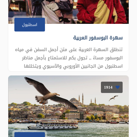
اسطنبول
سهرة البوسفور العربية
تنطلق السهرة العربية على متن أجمل السفن في مياه
البوسفور مساءً ,, تجول بكم للاستمتاع بأجمل مناظر
اسطنبول من الجانبين الأوروبي والآسيوي ويتخللها
الفعاليات التالية : عشاء بوفيه مفتوح لأشهى الوجبات
والمقبلات العربية . عراضة شامية وسيف وترس. مولوية
1914
مصرية وشامية . فقرة الزعيم في الحارة الشامية .
طرب أصيل