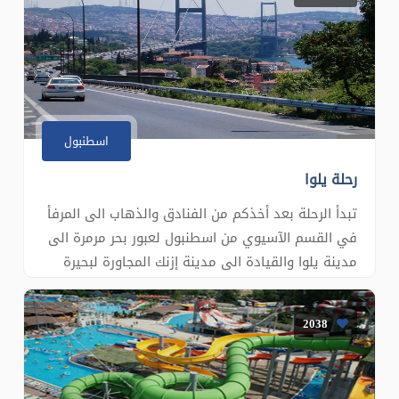
بييرلوتي الشهيرة: الصعود الى التلة الشهيرة بواسطة
التلفريك الكهر
اسطنبول
رحلة يلوا
تبدأ الرحلة بعد أخذكم من الفنادق والذهاب الى المرفأ
في القسم الآسيوي من اسطنبول لعبور بحر مرمرة الى
مدينة يلوا والقيادة الى مدينة إزنك المجاورة لبحيرة
إزنك التي تعتبر خامس أكبر بحيرة طبيعية بتركيا, يعود
تاريخ المدينة لاكثر من 2500 سنة قبل الميلاد وشهرتها
2038
بالسيراميك المزخرف, في مدينة إزنك سنزور جامع الآ�