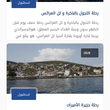
اسطنبول
رحلة التجول بالباخرة و تل العرائس
رحلة التجول بالباخرة و تل العرائس رحلة نصف يوم قبل
الظهر بدون وجبة الغذاء الجسر المعلق: هوالجسرالذي
يربط قارة أوروبا بقارة آسيا تل العرائس: هو يقع في
قارة آسيا تكشف جمال إسطنبول من أعلى نقطة في
المدينة القارتين: قارة أوروبا و بقارة آسيا جولة بحرية
2028
في مضيق البوسفور: نمتع برؤية القارتين الآسيوية
والأ�
اسطنبول
رحلة جزيرة الأميرات