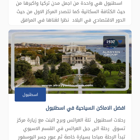
اسطنبول هي واحدة من اجمل مدن تركيا واكبرها من
حيث الكثافة السكانية كما تتصدر المركز الاول من حيث
الدور الاقتصادي في البلاد نظرا لغناها في المرافق
السياحية والتجارية والثقافية والاجتماعية والتاريخية
كما يلعب موقعها الجغرافي والاقليمي دور كبير في
1937
إضفاء الاهمية الاستراتيجية على الدولة الترك�
اسطنبول
افضل الاماكن السياحية في اسطنبول
رحلات اسطنبول تلة العرائس وبرج البنت مع زيارة مركز
تسوق رحلة الى جبل العرائس في القسم الاسيوي
تبدأ الرحلة صباحا بسيارة خاصة ثم عبور جسر البوسفور