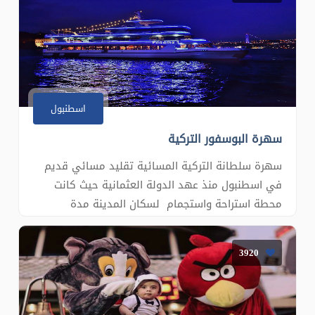
الى اسطنبو
اسطنبول
سهرة البوسفور التركية
سهرة سلطانة التركية المسائية تقليد مسائي قديم
في اسطنبول منذ عهد الدولة العثمانية حيث كانت
محطة استراحة واستجمام لسكان المدينة مدة
السهرة بضع ساعات معدودة على الباخرة الفاخرة ضمن
خليج البوسفور حيث يمكن مشاهدة معالم اسطنبول
3920
ليلا اثناء المسير والتمتع باضواء المدينة مثل برج
الفتاة و&nbs