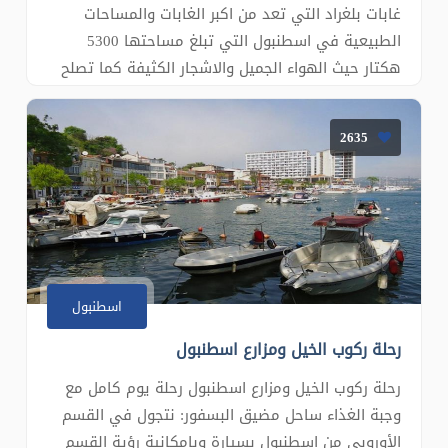
غابات بلغراد التي تعد من اكبر الغابات والمساحات
الطبيعية في اسطنبول التي تبلغ مساحتها 5300
هكتار حيث الهواء الجميل والاشجار الكثيفة كما تصلح
هذه الغابة للشواء مع العائلة تعتبر الغابات أهم مكان
لمحبي الرياضة في الهواء الطلق النظيف، والغني
2635
بالأكسجين في مساحات مخصصة للرياضة بين الأشجار
تحتوي هذه الغاب�
اسطنبول
رحلة ركوب الخيل ومزارع اسطنبول
رحلة ركوب الخيل ومزارع اسطنبول رحلة يوم كامل مع
وجبة الغذاء ساحل مضيق البسفور: نتجول في القسم
الأوروبي من إسطنبول بسيارة وبإمكانية رؤية القسم