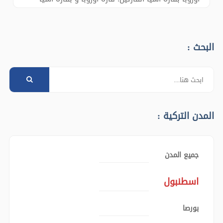
البحر الأسود و شيلة-أغوا: هي ريف إسطنبول على
البحرالأسود و تشتهر بغاباتها الجميلة والطبيعة
والخلابة جولة بالقارب في نهر كوكسو: نمتع برؤية
البحث :
الطبي
المدن التركية :
جميع المدن
اسطنبول
بورصا