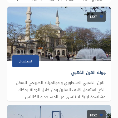
الأسيوي على الجهة اليمنى حديقة أميرجان: هي
واحدة من أكبر الحدائق في إسطنبول ساحل طربيا:
1827
أشهر منطقة في ساحل إسطنبول نتوقف فيها لأخذ
فسحة من الوقت للإستمتاع ب
اسطنبول
جولة القرن الذهبي
القرن الذهبي الاسطوري وهوالميناء الطبيعي للسفن
الذي استعمل لآلاف السنين ومن خلال الجولة يمكنك
مشاهدة ابنية لا تنسى من المساجد و الكنائس
الامبراطورية . وزيارة ضريح الصحابي ابو ايوب الانصاري
حامل راية النبي محمد (ص) والتلفريك في هضبة
1852