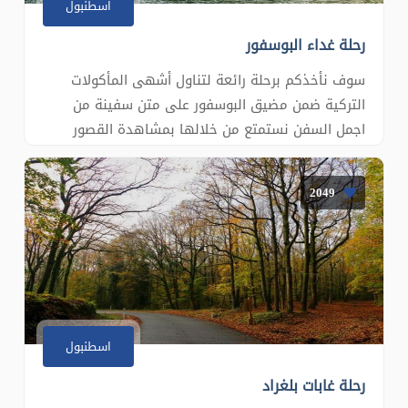
اسطنبول
رحلة غداء البوسفور
سوف نأخذكم برحلة رائعة لتناول أشهى المأكولات
التركية ضمن مضيق البوسفور على متن سفينة من
اجمل السفن نستمتع من خلالها بمشاهدة القصور
العثمانية القديمة وأهم المعالم السياحية من البحر ,,
منها قصردولمابهشي ومسجد آياصوفيا وجسر غالاطة
2049
وبرج غالاطة وقصر الفتاة وقصربيلاربيه والكثير من
القصور والمساجد والمعا�
اسطنبول
رحلة غابات بلغراد