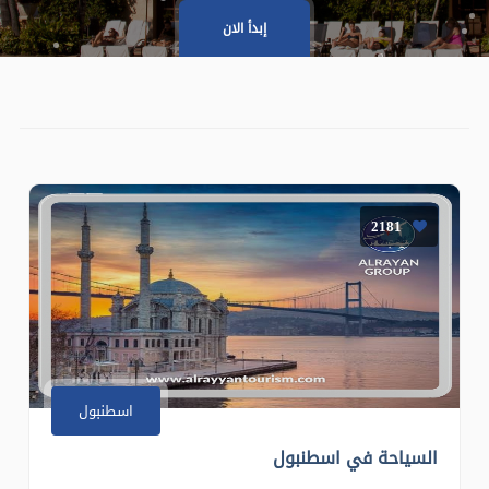
إبدأ الان
2181
اسطنبول
السياحة في اسطنبول