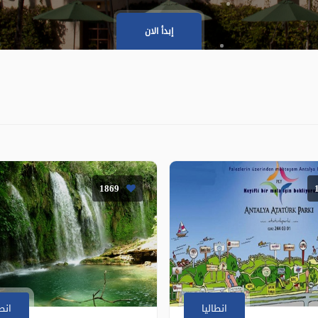
إبدأ الان
1869
انطاليا
انطا