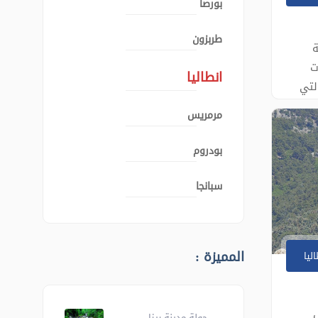
بورصا
طربزون
ة
ت
انطاليا
لتي
بما
مرمريس
زة
بودروم
وغيرها
سبانجا
المميزة :
ليا
ال
جولة مدينة ريزا