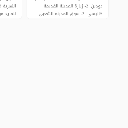
دودين 2- زيارة المدينة القديمة
كاليسي 3- سوق المدينة الشعبي
للمزيد م
4- بوابة هادريان 5- اغواريوم
4486363
الاسماك ملاحظة / للمزيد من
التفاصيل يرجى التواصل
00905444486363