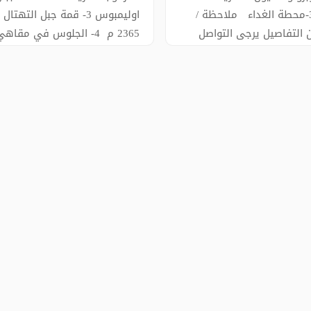
النهرية 3-محطة الغداء ملاحظة /
اوليمبوس 3- قمة جبل التهتال
ن التفاصيل يرجى التواصل
2365 م 4- الجلوس في مقاه
0090544
5- اطلالات الجبل شواطئ الانيا 
وميناء كمار ملاحظة / للمزيد 
التفاصيل يرجى التواصل
00905444486363