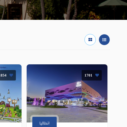
1854
1701
انطاليا