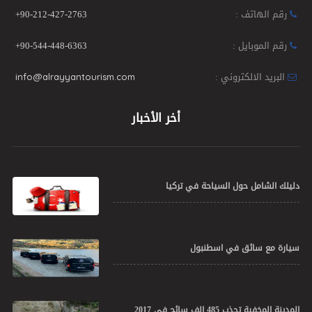
رقم الهاتف :
+90-212-427-2763
رقم الموبايل :
+90-544-448-6363
البريد الالكتروني :
info@alrayyantourism.com
أخر الأخبار
دليلك الشامل حول السياحة في تركيا
سيارة مع سائق في اسطنبول
المدينة المخفية تجذب 485 الف سائح في 2017