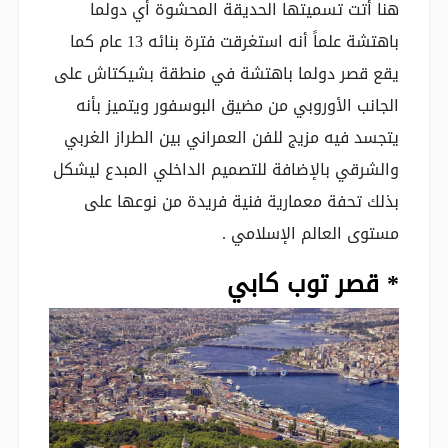
هنا أتت تسميتها الحديقة المحشوة أي دولما
باهتشة علماً أنه استغرقت فترة بنائه 13 عام كما
يقع قصر دولما باهتشة في منطقة بشيكتاش على
الجانب الأوروبي من مضيق البوسفور ويتميز بأنه
يتجسد فيه مزيج للفن العمراني بين الطراز الغربي
والشرقي بالإضافة للتصميم الداخلي المبدع ليشكل
بذلك تحفة معمارية فنية فريدة من نوعها على
مستوى العالم الإسلامي .
* قصر توب كابي