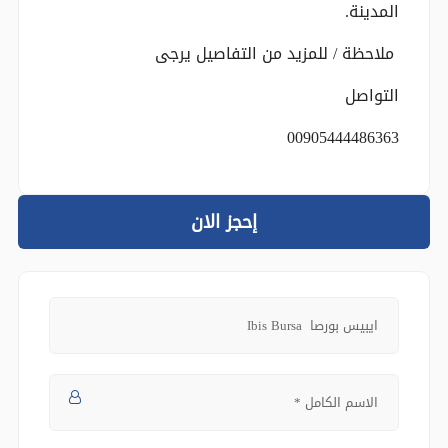
المدينة.
ملاحظة / للمزيد من التفاصيل يرجى
التواصل
00905444486363
إحجز الان