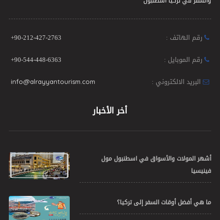
الريان جروب الأم تأسست عام 2001 من خلال شبكة أعمالنا وخبرتنا في دول آسيا
ودول الشرق الأوسط ودول الخليج العربي أسسنا مكانتنا في صناعة السياحة
والسفر في تركيا اسطنبول
رقم الهاتف :
+90-212-427-2763
رقم الموبايل :
+90-544-448-6363
البريد الالكتروني :
info@alrayyantourism.com
أخر الأخبار
أشهر المولات والأسواق في اسطنبول مول
فينيسيا